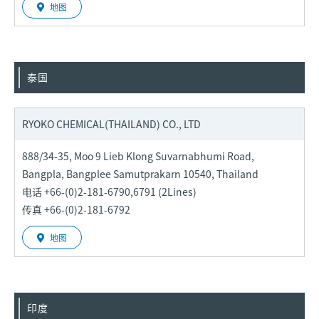
地图
泰国
RYOKO CHEMICAL
(THAILAND) CO., LTD
888/34-35, Moo 9 Lieb Klong Suvarnabhumi Road,
Bangpla, Bangplee Samutprakarn 10540, Thailand
电话 +66-(0)2-181-6790,6791 (2Lines)
传真 +66-(0)2-181-6792
地图
印度