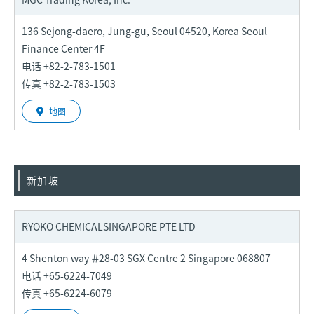
136 Sejong-daero, Jung-gu, Seoul 04520, Korea Seoul
Finance Center 4F
电话 +82-2-783-1501
传真 +82-2-783-1503
地图
新加坡
RYOKO CHEMICAL
SINGAPORE PTE LTD
4 Shenton way ＃28-03 SGX Centre 2 Singapore 068807
电话 +65-6224-7049
传真 +65-6224-6079