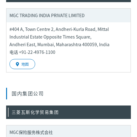
MGC TRADING INDIA PRIVATE LIMITED
#404 A, Town Centre 2, Andheri-Kurla Road, Mittal
Industrial Estate Opposite Times Square,
Andheri East, Mumbai, Maharashtra 400059, India
电话 +91-22-4976-1100
地图
国内集团公司
三菱瓦斯化学贸易集团
MGC保险服务株式会社