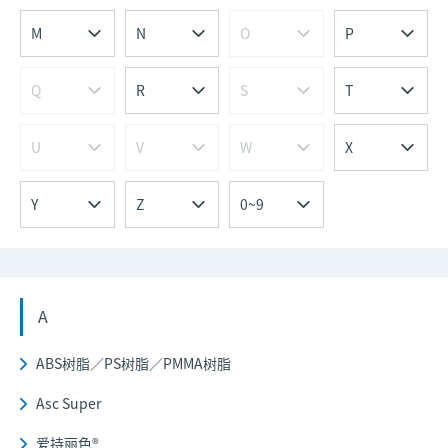
M
N
O
P
Q
R
S
T
U
V
W
X
Y
Z
0~9
A
ABS树脂／PS树脂／PMMA树脂
Asc Super
爱持丽色®