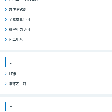
碱性除锈剂
金属抗氧化剂
精密粗蚀刻剂
间二甲苯
L
LE板
螺环乙二醇
M