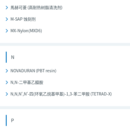
馬赫可菱（高耐热树脂清洗剂）
M-SAP 蚀刻剂
MX-Nylon(MXD6)
N
NOVADURAN（PBT resin）
N,N-二甲基乙醯胺
N,N,N',N'-四(环氧乙烷基甲基)-1,3-苯二甲胺（TETRAD-X）
P