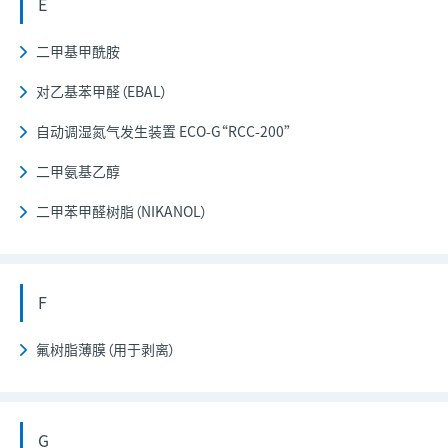
E
二甲基甲酰胺
对乙基苯甲醛（EBAL）
自动调湿氮气发生装置 ECO-G“RCC-200”
二甲氨基乙醇
二甲苯甲醛树脂（NIKANOL）
F
氟树脂薄膜（用于剥离）
G