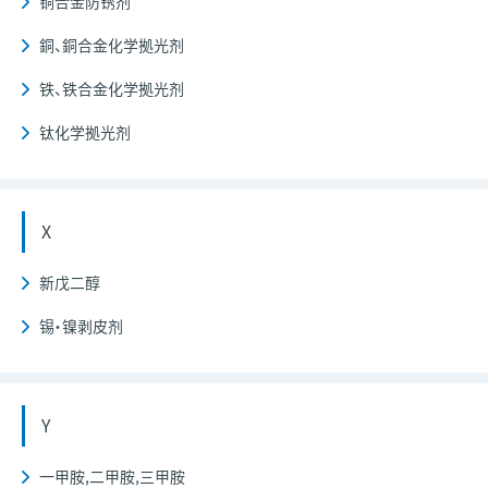
铜合金防锈剂
銅、銅合金化学拠光剂
铁、铁合金化学拠光剂
钛化学拠光剂
X
新戊二醇
锡・镍剥皮剂
Y
一甲胺,二甲胺,三甲胺