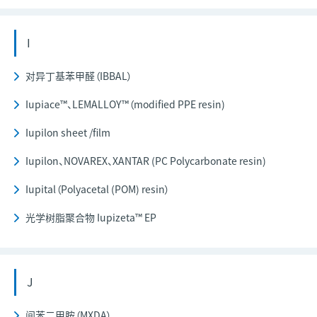
I
对异丁基苯甲醛（IBBAL）
Iupiace™、LEMALLOY™（modified PPE resin)
Iupilon sheet /film
Iupilon、NOVAREX、XANTAR (PC Polycarbonate resin)
Iupital（Polyacetal (POM) resin）
光学树脂聚合物 Iupizeta™ EP
J
间苯二甲胺（MXDA）