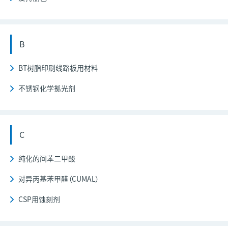
B
BT树脂印刷线路板用材料
不锈钢化学拠光剂
C
纯化的间苯二甲酸
对异丙基苯甲醛（CUMAL）
CSP用蚀刻剂