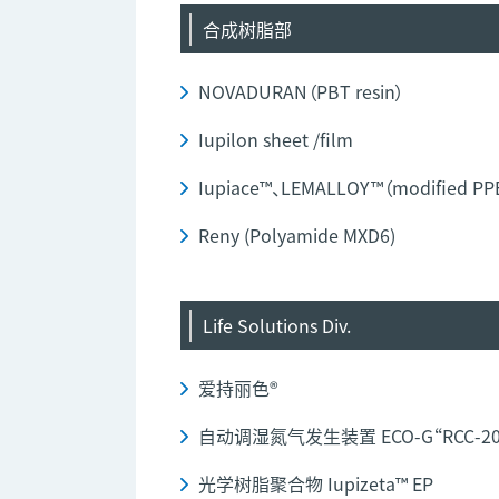
合成树脂部
NOVADURAN（PBT resin）
Iupilon sheet /film
Iupiace™、LEMALLOY™（modified PPE 
Reny (Polyamide MXD6)
Life Solutions Div.
爱持丽色®
自动调湿氮气发生装置 ECO-G“RCC-20
光学树脂聚合物 Iupizeta™ EP