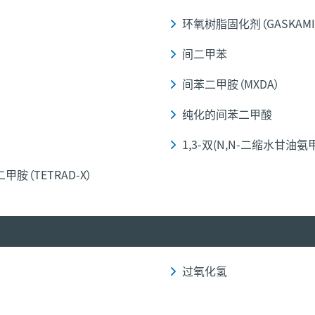
环氧树脂固化剂（GASKAMIN
间二甲苯
间苯二甲胺（MXDA）
纯化的间苯二甲酸
1,3-双(N,N-二缩水甘油氨
二甲胺（TETRAD-X）
过氧化氢