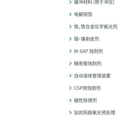
缓冲材料（用于冲压）
电解铜箔
铁、铁合金化学拠光剂
锡・镍剥皮剂
M-SAP 蚀刻剂
精密粗蚀刻剂
自动液体管理装置
CSP用蚀刻剂
碱性除锈剂
钛的阳极氧化预处理