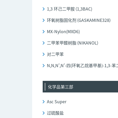
1,3 环己二甲胺（1,3BAC)
环氧树脂固化剂（GASKAMINE328）
MX-Nylon(MXD6)
二甲苯甲醛树脂（NIKANOL）
对二甲苯
N,N,N',N'-四(环氧乙烷基甲基)-1,3-苯
化学品第三部
Asc Super
过硫酸盐