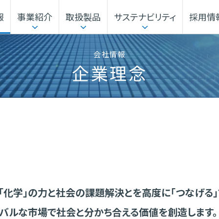
報
事業紹介
取扱製品
サステナビリティ
採用情
本部
企業行動指針
サステナビリティマネジメント
事業から探す
電子公告・決算公告
ガバナンス
機能材料本部
会社情報
企業理念
本社・事業所
海外展開
、「化学」の力と社会の課題解決とを高度に「つなげる」
ーバルな市場で社会と分かち合える価値を創造します。