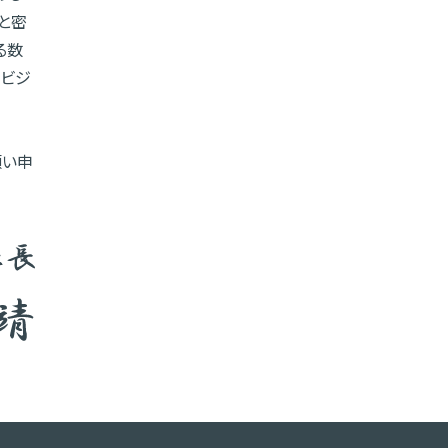
と密
る数
のビジ
願い申