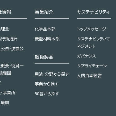
社情報
事業紹介
サステナビリティ
業理念
化学品本部
トップメッセージ
業行動指針
機能材料本部
サステナビリティマ
ネジメント
子公告・決算公
ガバナンス
取扱製品
社概要・役員一
サプライチェーン
組織図
用途・分野から探す
人的資本経営
革
事業から探す
社・事業所
50音から探す
外展開