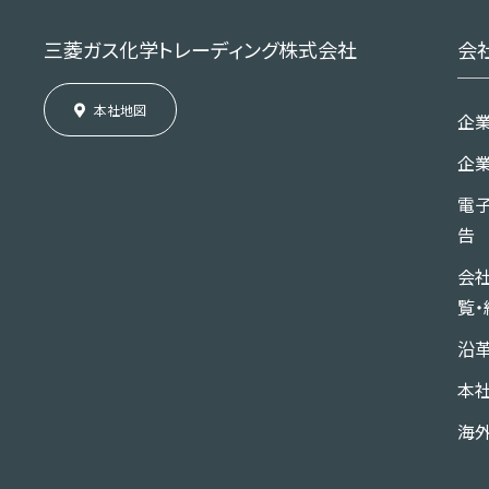
三菱ガス化学トレーディング株式会社
会
本社地図
企
企
電
告
会
覧・
沿
本
海