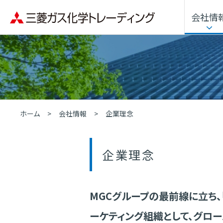
会社情
企業理念
用途・分野から探す
トップメッセージ
化学品
沿革
人的資本経営
ホーム
会社情報
企業理念
企業理念
MGCグループの最前線に立ち
ーケティング組織として、グロ