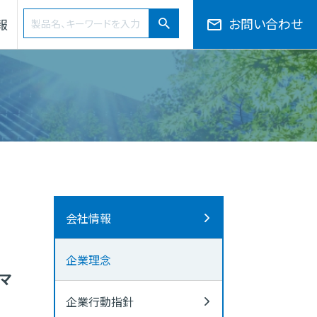
検索ワード
お問い合わせ
報
検索
会社概要・役員一覧・組織図
サプライチェーン
50音から探す
会社情報
企業理念
マ
企業行動指針