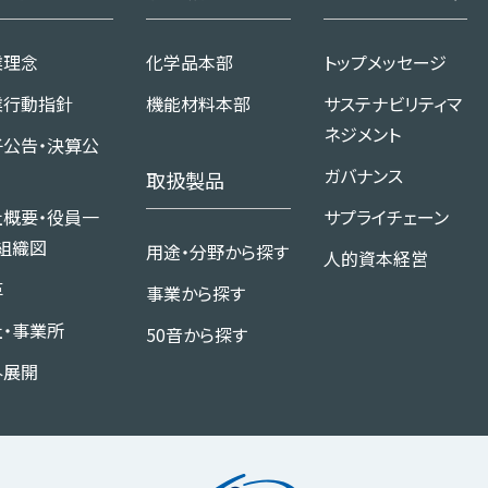
業理念
化学品本部
トップメッセージ
業行動指針
機能材料本部
サステナビリティマ
ネジメント
子公告・決算公
ガバナンス
取扱製品
社概要・役員一
サプライチェーン
組織図
用途・分野から探す
人的資本経営
革
事業から探す
社・事業所
50音から探す
外展開