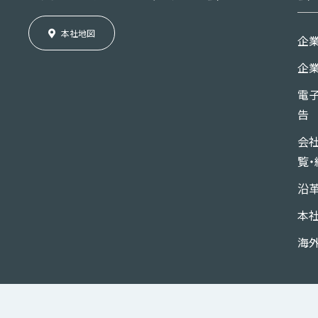
本社地図
企
企
電
告
会
覧・
沿
本
海