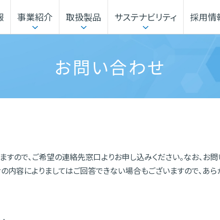
報
事業紹介
取扱製品
サステナビリティ
採用情
本部
企業行動指針
サステナビリティマネジメント
事業から探す
電子公告・決算公告
ガバナンス
機能材料本部
お問い合わせ
本社・事業所
海外展開
ますので、ご希望の連絡先窓口よりお申し込みください。なお、お問
せの内容によりましてはご回答できない場合もございますので、あら