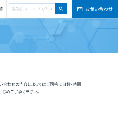
検索ワード
お問い合わせ
報
検索
会社概要・役員一覧・組織図
サプライチェーン
50音から探す
い合わせの内容によってはご回答に日数・時間
かじめご了承ください。