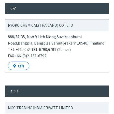
タイ
RYOKO CHEMICAL
(THAILAND) CO., LTD
888/34-35, Moo 9 Lieb Klong Suvarnabhumi
Road,Bangpla, Bangplee Samutprakarn 10540, Thailand
TEL +66-(0)2-181-6790,6791 (2Lines)
FAX +66-(0)2-181-6792
地図
インド
MGC TRADING INDIA PRIVATE LIMITED