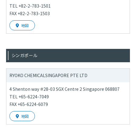
TEL +82-2-783-1501
FAX +82-2-783-1503
地図
シンガポール
RYOKO CHEMICAL
SINGAPORE PTE LTD
4 Shenton way ＃28-03 SGX Centre 2 Singapore 068807
TEL +65-6224-7049
FAX +65-6224-6079
地図