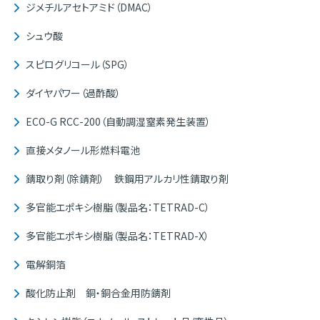
ジメチルアセトアミド（DMAC）
シュウ酸
スピログリコール（SPG）
ダイヤパワー（過酢酸）
ECO-G RCC-200（自動調湿窒素発生装置）
直接メタノール形燃料電池
錆取り剤（除錆剤） 鉄鋼用アルカリ性錆取り剤
多官能エポキシ樹脂（製品名：TETRAD-C）
多官能エポキシ樹脂（製品名：TETRAD-X）
電解銅箔
酸化防止剤 銅・銅合金用防錆剤