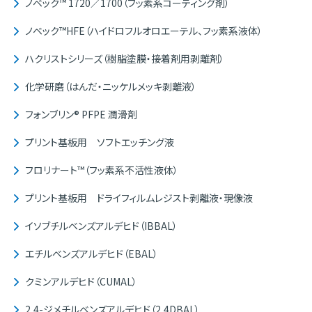
ノベック™ 1720／1700（フッ素系コーティング剤）
ノベック™HFE（ハイドロフルオロエーテル、フッ素系液体）
ハクリストシリーズ（樹脂塗膜・接着剤用剥離剤）
化学研磨（はんだ・ニッケルメッキ剥離液）
フォンブリン® PFPE 潤滑剤
プリント基板用 ソフトエッチング液
フロリナート™（フッ素系不活性液体）
プリント基板用 ドライフィルムレジスト剥離液・現像液
イソブチルベンズアルデヒド（IBBAL）
エチルベンズアルデヒド（EBAL）
クミンアルデヒド（CUMAL）
2,4-ジメチルベンズアルデヒド（2,4DBAL）