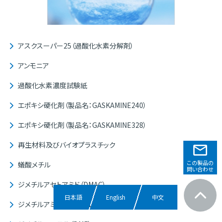
アスクスーパー25（過酸化水素分解剤）
アンモニア
過酸化水素濃度試験紙
エポキシ硬化剤（製品名：GASKAMINE240）
エポキシ硬化剤（製品名：GASKAMINE328）
再生材料及びバイオプラスチック
この製品の
蟻酸メチル
問い合わせ
ジメチルアセトアミド（DMAC）
日本語
English
中文
ジメチルアミノエタノール（DMAE）