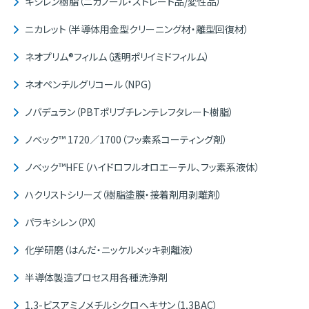
キシレン樹脂（ニカノール・ストレート品/変性品）
ニカレット（半導体用金型クリーニング材・離型回復材）
ネオプリム®フィルム（透明ポリイミドフィルム）
ネオペンチルグリコール（NPG)
ノバデュラン（PBTポリブチレンテレフタレート樹脂）
ノベック™ 1720／1700（フッ素系コーティング剤）
ノベック™HFE（ハイドロフルオロエーテル、フッ素系液体）
ハクリストシリーズ（樹脂塗膜・接着剤用剥離剤）
パラキシレン（PX）
化学研磨（はんだ・ニッケルメッキ剥離液）
半導体製造プロセス用各種洗浄剤
1,3-ビスアミノメチルシクロヘキサン（1,3BAC）