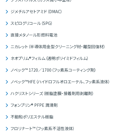
ジメチルアセトアミド（DMAC）
スピログリコール（SPG）
直接メタノール形燃料電池
ニカレット（半導体用金型クリーニング材・離型回復材）
ネオプリム®フィルム（透明ポリイミドフィルム）
ノベック™ 1720／1700（フッ素系コーティング剤）
ノベック™HFE（ハイドロフルオロエーテル、フッ素系液体）
ハクリストシリーズ（樹脂塗膜・接着剤用剥離剤）
フォンブリン® PFPE 潤滑剤
不飽和ポリエステル樹脂
フロリナート™（フッ素系不活性液体）