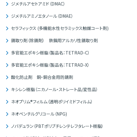
ジメチルアセトアミド（DMAC）
ジメチルアミノエタノール（DMAE）
セラフィックス (多機能水性セラミックス触媒コート剤)
錆取り剤（除錆剤） 鉄鋼用アルカリ性錆取り剤
多官能エポキシ樹脂（製品名：TETRAD-C）
多官能エポキシ樹脂（製品名：TETRAD-X）
酸化防止剤 銅・銅合金用防錆剤
キシレン樹脂（ニカノール・ストレート品/変性品）
ネオプリム®フィルム（透明ポリイミドフィルム）
ネオペンチルグリコール（NPG)
ノバデュラン（PBTポリブチレンテレフタレート樹脂）