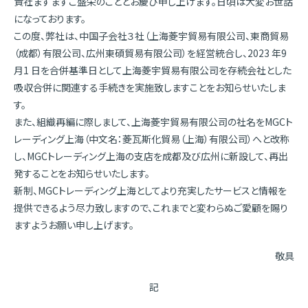
貴社ますますご盛栄のこととお慶び申し上げます。日頃は大変お世話
になっております。
この度、弊社は、中国子会社３社（上海菱宇貿易有限公司、東商貿易
（成都）有限公司、広州東碩貿易有限公司）を経営統合し、2023 年9
月1 日を合併基準日として上海菱宇貿易有限公司を存続会社とした
吸収合併に関連する手続きを実施致しますことをお知らせいたしま
す。
また、組織再編に際しまして、上海菱宇貿易有限公司の社名をMGCト
レーディング上海（中文名：菱瓦斯化貿易（上海）有限公司）へと改称
し、MGCトレーディング上海の支店を成都及び広州に新設して、再出
発することをお知らせいたします。
新制、MGCトレーディング上海としてより充実したサービスと情報を
提供できるよう尽力致しますので、これまでと変わらぬご愛顧を賜り
ますようお願い申し上げます。
敬具
記