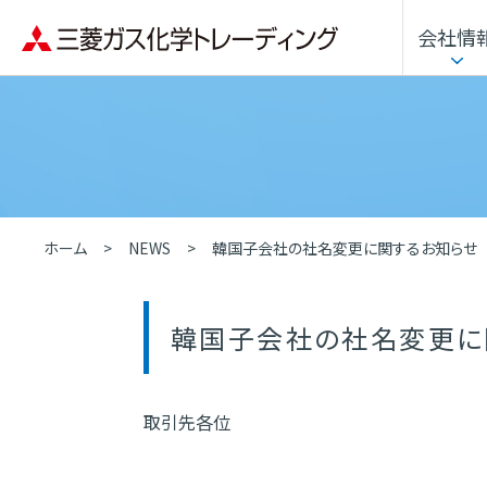
会社情
企業理念
用途・分野から探す
トップメッセージ
化学品
沿革
人的資本経営
ホーム
NEWS
韓国子会社の社名変更に関するお知らせ
韓国子会社の社名変更に
取引先各位