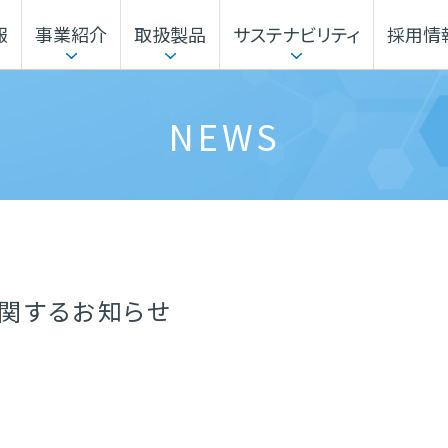
報
事業紹介
取扱製品
サステナビリティ
採用情
本部
企業行動指針
サステナビリティマネジメント
事業から探す
電子公告・決算公告
ガバナンス
機能材料本部
NEWS
本社・事業所
海外展開
関するお知らせ