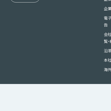
企
電
告
会
覧・
沿
本
海