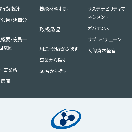
、お取引先等からいただいた個人情報を、次のとおり共同利用する
業行動指針
機能材料本部
サステナビリティマ
ネジメント
子公告・決算公
ガバナンス
取扱製品
電話番号、メールアドレス
社概要・役員一
サプライチェーン
組織図
用途・分野から探す
人的資本経営
※）、並びに弊社事業に関係する販売代理店、業務提携先および業
革
事業から探す
社・事業所
50音から探す
、お問い合わせへの回答、製品・サービスに関するご連絡、各種調査
外展開
ため
有する者：
会社
2-2-1 KANDA SQUARE 15階