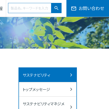
検索ワード
お問い合わせ
報
検索
会社概要・役員一覧・組織図
サプライチェーン
50音から探す
サステナビリティ
トップメッセージ
サステナビリティマネジメ