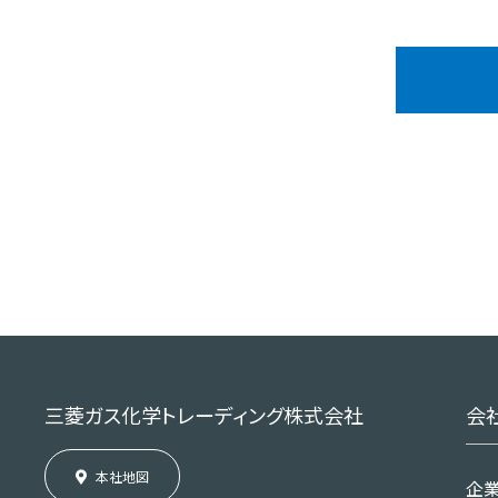
ビスに関するご連絡、各種調査
目的として利用させていただきま
途具体的にその利用目的をあらか
3.
個人情報の第三者提供について
個人情報を取得した際に示した利
お問い合わせ、またはご要望
プ会社等に開示する場合
ご本人による事前の同意なく
ご提供いただいた個人情報は
場合に、弊社グループ会社、
その他の第三者に開示する場
三菱ガス化学トレーディング株式会社
会
ご提供いただいた個人情報を
弊社が作成または受領した匿
本社地図
企