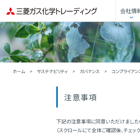
会社情
企業理念
用途・分野から探す
トップメッセージ
化学品
沿革
人的資本経営
ホーム
サステナビリティ
ガバナンス
コンプライアン
注意事項
下記の注意事項に同意いただけましたら
（スクロールにて全体ご確認後、チェッ