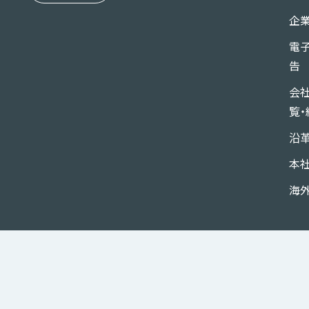
弊社は、必要に応じて、お客様
企
合があります。
電
共同利用する項目：
告
会社名、所属、職位、氏名、住所、
会
共同利用者の範囲：
覧・
弊社および弊社の国内関係会社（
沿
委託先
本
共同利用者の利用目的：
弊社製品の販売、サービスの提供
海
その他弊社事業に必要な活動の
個人データの管理について責任を
三菱ガス化学トレーディング株式
〒101-0054 東京都千代田区神田錦町
代表取締役社長 香坂 靖