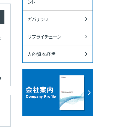
ント
ガバナンス
サプライチェーン
を
人的資本経営
得
。
ー