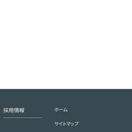
を
別
。
ー
る
先
ホーム
採用情報
。
サイトマップ