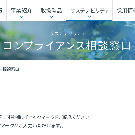
報
事業紹介
取扱製品
サステナビリティ
採用情
本部
企業行動指針
サステナビリティマネジメント
事業から探す
電子公告・決算公告
ガバナンス
機能材料本部
サステナビリティ
コンプライアンス相談窓口
本社・事業所
海外展開
ス相談窓口
、同意欄にチェックマークをご記入ください。
クマークがご入力いただけます。）