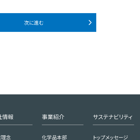
、匿名加工情報・仮名加工情報の作成その他弊社事業に必要な活動
す。また、上記以外の目的で個人情報を取得・利用する場合には、
次に進む
じめ明示いたします。
用目的の範囲内で、業務の遂行上必要な限りにおいて、利用します
に対して適切に回答・対処をするため、その内容等について弊社グル
個人情報を提供することが法令等で認められる場合
、上記利用目的を適切に達成するために、または法令等で認められ
並びに弊社事業に関係する販売代理店、業務提携先および業務委託
合があります。
社情報
事業紹介
サステナビリティ
弊社グループ会社等と共同利用する場合は所定事項を公表します
名加工情報を第三者に提供する場合は所定事項を公表します。
業理念
化学品本部
トップメッセージ