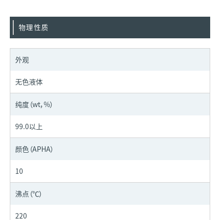
物理性质
外观
无色液体
纯度（wt，%）
99.0以上
颜色（APHA）
10
沸点（℃）
220