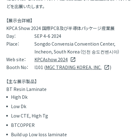
どを出展いたします。
【展示会詳細】
KPCA Show 2024 国際PCB及び半導体パッケージ産業展
Day：
SEP 4-6 2024
Place：
Songdo Convensia Convention Center,
Incheon, South Korea（인천 송도컨벤시아）
Web site：
KPCAshow 2024
Booth No：
I101 (
MGC TRADING KOREA, INC.
)
【主な展示製品】
BT Resin Laminate
High Dk
Low Dk
Low CTE, High Tg
BTCOPPER
Build up Low loss laminate