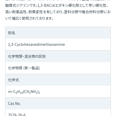
脂環式ジアミンです。1,3-BACはエポキシ硬化剤として早い硬化性、
高い耐薬品性、耐黄変性を有しており、塗料分野や複合材料分野にお
いて幅広く使用されております。
別名
1,3-Cyclohexanedimethanamine
化学物質・混合物の区別
化学物質（単一製品）
化学式
m-C
H
(CH
NH
)
6
10
2
2
2
Cas No.
2579-20-6