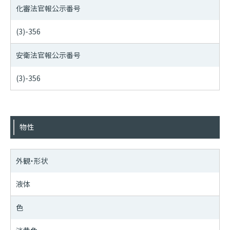
化審法官報公示番号
(3)-356
安衛法官報公示番号
(3)-356
物性
外観・形状
液体
色