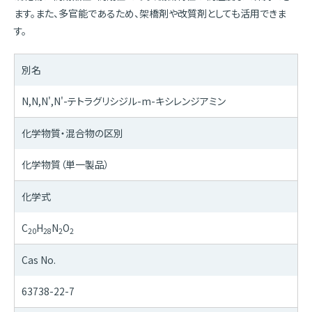
ます。また、多官能であるため、架橋剤や改質剤としても活用できま
す。
別名
N,N,N',N'-テトラグリシジル-m-キシレンジアミン
化学物質・混合物の区別
化学物質（単一製品）
化学式
C
H
N
O
20
28
2
2
Cas No.
63738-22-7