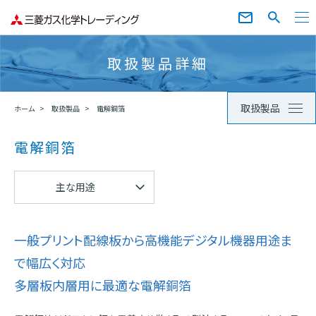
取扱製品詳細
取扱製品
ホーム
取扱製品
電解銅箔
電解銅箔
主な用途
一般プリント配線板から高機能デジタル機器用途ま
で幅広く対応
多層板内層用に最適な電解銅箔