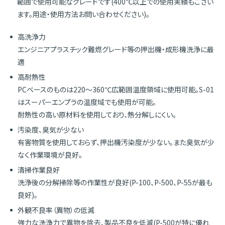
範囲で使用可能なグレードです(400℃以上での使用実績もござい
ます。用途・使用方法お問い合わせください)。
高洗浄力
エンジニアプラスチック難燃グレード等の押出機・成形機洗浄に最
適
高耐熱性
PCベースのものは220～360℃広範囲温度領域に使用可能。S-01
はスーパーエンプラの温度域でも使用が可能。
耐熱性の高い原材料を使用しており、熱分解しにくい。
汚染度、臭気が少ない
有害物質を使用しておらず、押出機汚染度が少ない。また臭気が少
なく作業環境が良好。
清掃作業良好
洗浄後の分解掃除等の作業性が良好(P-100、P-500、P-55が最も
良好)。
外観不良率（異物）の低減
強力な洗浄力で異物を除去、製品不良を低減(P-500が特に優れ