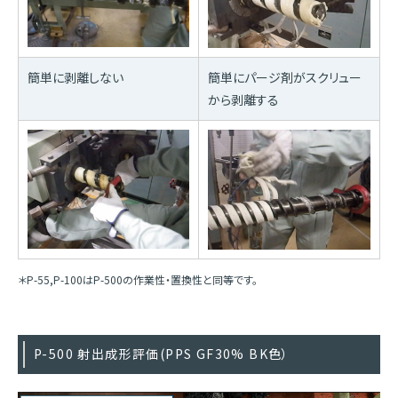
簡単に剥離しない
簡単にパージ剤がスクリュー
から剥離する
＊P-55,P-100はP-500の作業性・置換性と同等です。
P-500 射出成形評価(PPS GF30% BK色）