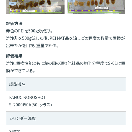
評価方法
赤色のPEIを500g分成形。
洗浄剤を500g流した後、PEI NAT品を流しどの程度の数量で置換が
出来たかを目視、重量で評価。
評価結果
洗浄、置換性能ともに左の図の通り他社品の約半分程度でS-01は置
換ができている。
成型機名
FANUC ROBOSHOT
S-2000i50A(50tクラス)
シリンダー温度
360℃