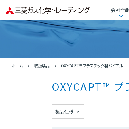
会社情
企業理念
用途・分野から探す
トップメッセージ
化学品
沿革
人的資本経営
ホーム
取扱製品
OXYCAPT™ プラスチック製バイアル
OXYCAPT™
製品仕様