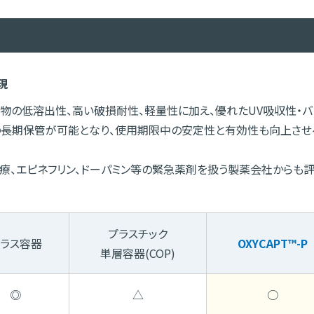
現
無機物の低溶出性、高い破損耐性、軽量性に加え、優れたUV吸収性・バ
の長期保管が可能となり、使用期限中の安定性と有効性も向上させ
療、エピネフリン、ドーパミン等の緊急薬剤を扱う製薬会社からも
プラスチック
ラス容器
OXYCAPT™-P
単層容器(COP)
◎
△
○