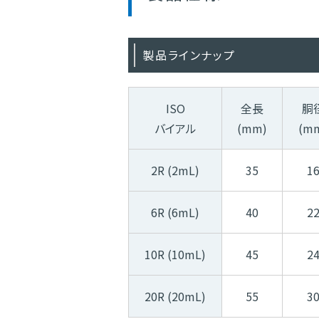
製品ラインナップ
ISO
全長
胴
バイアル
(mm)
(m
2R (2mL)
35
1
6R (6mL)
40
2
10R (10mL)
45
2
20R (20mL)
55
3