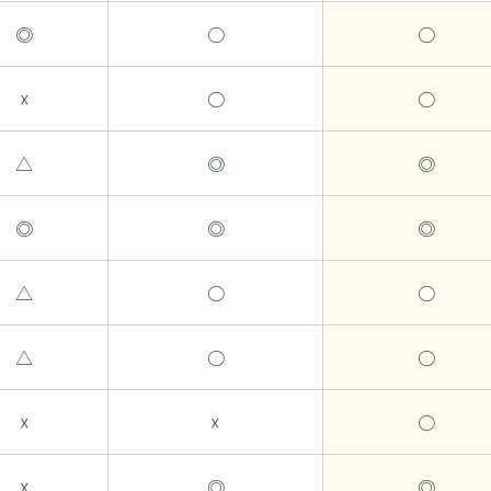
◎
○
○
☓
○
○
△
◎
◎
◎
◎
◎
△
○
○
△
○
○
☓
☓
○
☓
◎
◎