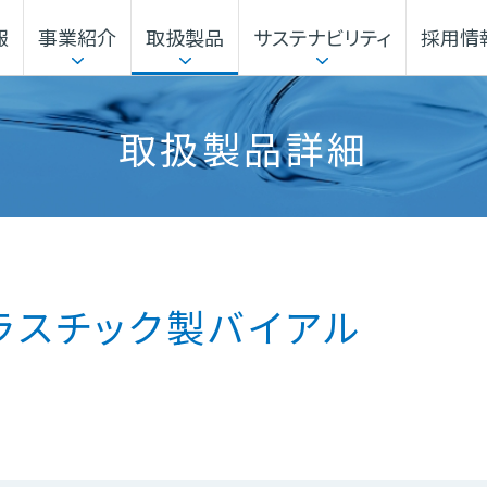
報
事業紹介
取扱製品
サステナビリティ
採用情
本部
企業行動指針
サステナビリティマネジメント
事業から探す
電子公告・決算公告
ガバナンス
機能材料本部
取扱製品詳細
本社・事業所
海外展開
 プラスチック製バイアル