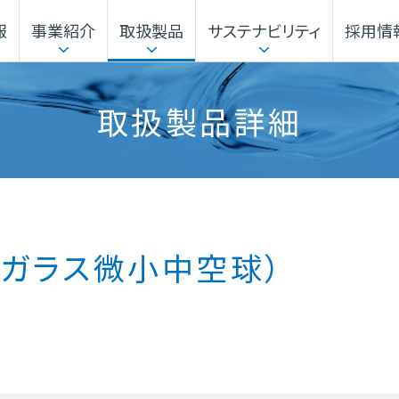
報
事業紹介
取扱製品
サステナビリティ
採用情
本部
企業行動指針
サステナビリティマネジメント
事業から探す
電子公告・決算公告
ガバナンス
機能材料本部
取扱製品詳細
本社・事業所
海外展開
（ガラス微小中空球）