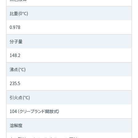
比重(0℃)
0.978
分子量
148.2
沸点(℃)
235.5
引火点(℃)
104（クリーブランド開放式）
溶解度