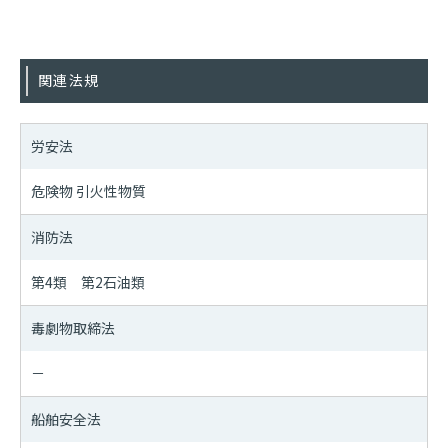
関連法規
労安法
危険物 引火性物質
消防法
第4類 第2石油類
毒劇物取締法
－
船舶安全法