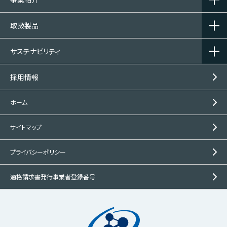
取扱製品
サステナビリティ
採用情報
ホーム
サイトマップ
プライバシーポリシー
適格請求書発行事業者登録番号