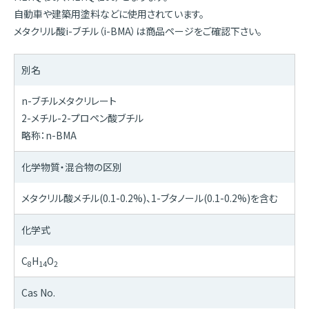
自動車や建築用塗料などに使用されています。
メタクリル酸i-ブチル（i-BMA）は商品ページをご確認下さい。
別名
n-ブチルメタクリレート
2-メチル-2-プロペン酸ブチル
略称：n-BMA
化学物質・混合物の区別
メタクリル酸メチル(0.1-0.2%)、1-ブタノール(0.1-0.2%)を含む
化学式
C
H
O
8
14
2
Cas No.