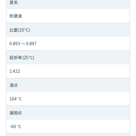
臭気
刺激臭
比重(20℃)
0.893 ～ 0.897
屈折率(25℃)
1.422
沸点
164 ℃
凝固点
-60 ℃