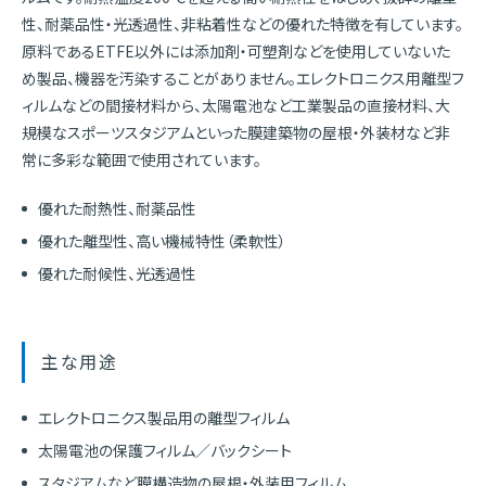
性、耐薬品性・光透過性、非粘着性などの優れた特徴を有しています。
原料であるETFE以外には添加剤・可塑剤などを使用していないた
め製品、機器を汚染することがありません。エレクトロニクス用離型フ
ィルムなどの間接材料から、太陽電池など工業製品の直接材料、大
規模なスポーツスタジアムといった膜建築物の屋根・外装材など非
常に多彩な範囲で使用されています。
優れた耐熱性、耐薬品性
優れた離型性、高い機械特性（柔軟性）
優れた耐候性、光透過性
主な用途
エレクトロニクス製品用の離型フィルム
太陽電池の保護フィルム／バックシート
スタジアムなど膜構造物の屋根・外装用フィルム